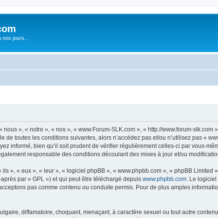
com
nos jours...
nous », « notre », « nos », « www.Forum-SLK.com », « http://www.forum-slk.com »
le de toutes les conditions suivantes, alors n’accédez pas et/ou n’utilisez pas « 
ez informé, bien qu’il soit prudent de vérifier régulièrement celles-ci par vous-m
également responsable des conditions découlant des mises à jour et/ou modificatio
ls », « eux », « leur », « logiciel phpBB », « www.phpbb.com », « phpBB Limited »,
-après par « GPL ») et qui peut être téléchargé depuis
www.phpbb.com
. Le logicie
acceptons pas comme contenu ou conduite permis. Pour de plus amples informations
lgaire, diffamatoire, choquant, menaçant, à caractère sexuel ou tout autre contenu 