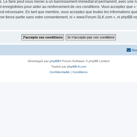
 Le faire peut vous mener à un bannissement immédiat et permanent, avec une notif
t enregistrées pour aider au renforcement de ces conditions. Vous acceptez que
 est nécessaire. En tant que membre, vous acceptez que toutes les informations qu
 une tierce partie sans votre consentement, ni « www.Forum-SLK.com », ni phpBB n
Nou
Développé par
phpBB
® Forum Software © phpBB Limited
Traduit par
phpBB-fr.com
Confidentialité
|
Conditions