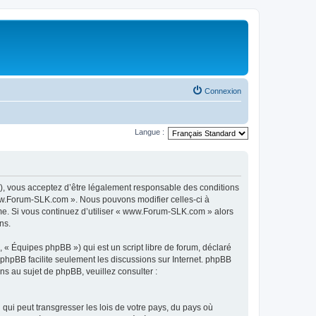
Connexion
Langue :
), vous acceptez d’être légalement responsable des conditions
www.Forum-SLK.com ». Nous pouvons modifier celles-ci à
ême. Si vous continuez d’utiliser « www.Forum-SLK.com » alors
ns.
 « Équipes phpBB ») qui est un script libre de forum, déclaré
l phpBB facilite seulement les discussions sur Internet. phpBB
 au sujet de phpBB, veuillez consulter :
qui peut transgresser les lois de votre pays, du pays où