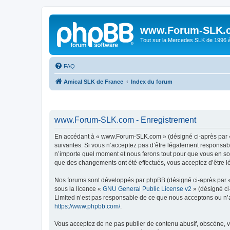
www.Forum-SLK.
Tout sur la Mercedes SLK de 1996 à 
FAQ
Amical SLK de France
Index du forum
www.Forum-SLK.com - Enregistrement
En accédant à « www.Forum-SLK.com » (désigné ci-après par « 
suivantes. Si vous n’acceptez pas d’être légalement responsab
n’importe quel moment et nous ferons tout pour que vous en soy
que des changements ont été effectués, vous acceptez d’être l
Nos forums sont développés par phpBB (désigné ci-après par « i
sous la licence «
GNU General Public License v2
» (désigné ci
Limited n’est pas responsable de ce que nous acceptons ou n’
https://www.phpbb.com/
.
Vous acceptez de ne pas publier de contenu abusif, obscène, vu