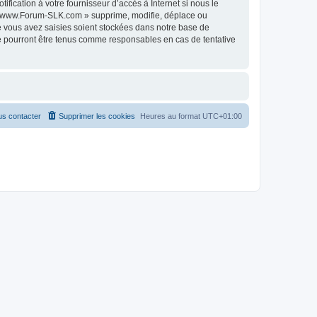
ication à votre fournisseur d’accès à Internet si nous le
 « www.Forum-SLK.com » supprime, modifie, déplace ou
e vous avez saisies soient stockées dans notre base de
e pourront être tenus comme responsables en cas de tentative
s contacter
Supprimer les cookies
Heures au format
UTC+01:00