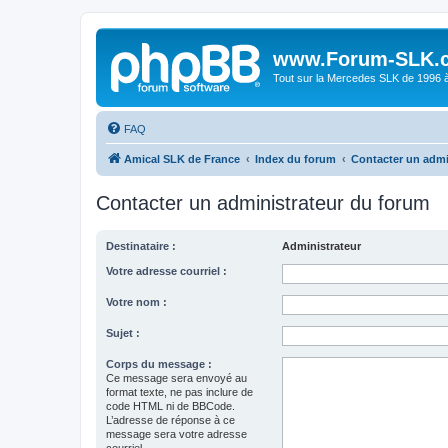
www.Forum-SLK.
Tout sur la Mercedes SLK de 1996 à 
FAQ
Amical SLK de France
Index du forum
Contacter un admi
Contacter un administrateur du forum
Destinataire :
Administrateur
Votre adresse courriel :
Votre nom :
Sujet :
Corps du message :
Ce message sera envoyé au
format texte, ne pas inclure de
code HTML ni de BBCode.
L’adresse de réponse à ce
message sera votre adresse
courriel.