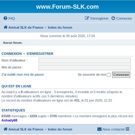
www.Forum-SLK.com
FAQ
S’enregistrer
Connexion
Amical SLK de France
Index du forum
Nous sommes le 09 août 2026, 17:04
Aucun forum.
CONNEXION
•
S’ENREGISTRER
Nom d’utilisateur :
Mot de passe :
J’ai oublié mon mot de passe
Se souvenir de moi
QUI EST EN LIGNE
Au total il y a
8
utilisateurs en ligne : 3 enregistrés, 0 invisible et 5 invités (d’après le
nombre d’utilisateurs actifs ces 5 dernières minutes)
Le record du nombre d’utilisateurs en ligne est de
431
, le 01 juin 2026, 11:33
STATISTIQUES
83588
messages •
6259
sujets •
3705
membres • Le membre enregistré le plus récent est
Ashady68
.
Amical SLK de France
Index du forum
Nous contacter