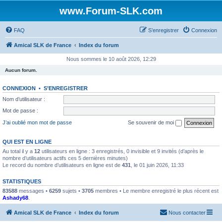
www.Forum-SLK.com
FAQ
S’enregistrer
Connexion
Amical SLK de France
Index du forum
Nous sommes le 10 août 2026, 12:29
Aucun forum.
CONNEXION
•
S’ENREGISTRER
Nom d’utilisateur :
Mot de passe :
J’ai oublié mon mot de passe
Se souvenir de moi
QUI EST EN LIGNE
Au total il y a
12
utilisateurs en ligne : 3 enregistrés, 0 invisible et 9 invités (d’après le
nombre d’utilisateurs actifs ces 5 dernières minutes)
Le record du nombre d’utilisateurs en ligne est de
431
, le 01 juin 2026, 11:33
STATISTIQUES
83588
messages •
6259
sujets •
3705
membres • Le membre enregistré le plus récent est
Ashady68
.
Amical SLK de France
Index du forum
Nous contacter