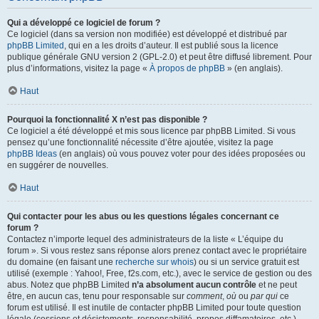
Qui a développé ce logiciel de forum ?
Ce logiciel (dans sa version non modifiée) est développé et distribué par
phpBB Limited
, qui en a les droits d’auteur. Il est publié sous la licence
publique générale GNU version 2 (GPL-2.0) et peut être diffusé librement. Pour
plus d’informations, visitez la page «
À propos de phpBB
» (en anglais).
Haut
Pourquoi la fonctionnalité X n’est pas disponible ?
Ce logiciel a été développé et mis sous licence par phpBB Limited. Si vous
pensez qu’une fonctionnalité nécessite d’être ajoutée, visitez la page
phpBB Ideas
(en anglais) où vous pouvez voter pour des idées proposées ou
en suggérer de nouvelles.
Haut
Qui contacter pour les abus ou les questions légales concernant ce
forum ?
Contactez n’importe lequel des administrateurs de la liste « L’équipe du
forum ». Si vous restez sans réponse alors prenez contact avec le propriétaire
du domaine (en faisant une
recherche sur whois
) ou si un service gratuit est
utilisé (exemple : Yahoo!, Free, f2s.com, etc.), avec le service de gestion ou des
abus. Notez que phpBB Limited
n’a absolument aucun contrôle
et ne peut
être, en aucun cas, tenu pour responsable sur
comment
,
où
ou
par qui
ce
forum est utilisé. Il est inutile de contacter phpBB Limited pour toute question