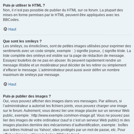
Puis-je utiliser le HTML ?
Non, il n’est pas possible de publier du HTML sur ce forum. La plupart des
mises en forme permises par le HTML peuvent être appliquées avec les
BBCodes.
Haut
Que sont les smileys ?
Les smileys, ou émoticônes, sont de petites images utilisées pour exprimer des
sentiments avec un code simple, exemple : :) signifie joyeux, :( signifie triste. La
liste complète des smileys est visible sur la page de rédaction de message.
Essayez toutefois de ne pas en abuser. Ils peuvent rapidement rendre un
message illisible et un modérateur peut décider de les retirer ou simplement
d’effacer le message. L’administrateur peut aussi avoir défini un nombre
maximum de smileys par message.
Haut
Puis-je publier des images ?
Oui, vous pouvez afficher des images dans vos messages. Par ailleurs, si
l’administrateur a autorisé les fichiers joints, vous pouvez charger une image
sur le forum. Autrement, vous devez lier une image placée sur un serveur Web
public, exemple : http://www.exemple.com/mon-image.gif. Vous ne pouvez pas
lier des images de votre ordinateur (sauf si c’est un serveur Web public) ni des
images placées derrière des mécanismes d’authentification, exemple : boîtes
aux lettres Hotmail ou Yahoo!, sites protégés par un mot de passe, etc. Pour