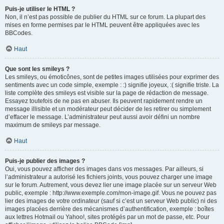
Puis-je utiliser le HTML ?
Non, il n’est pas possible de publier du HTML sur ce forum. La plupart des
mises en forme permises par le HTML peuvent être appliquées avec les
BBCodes.
Haut
Que sont les smileys ?
Les smileys, ou émoticônes, sont de petites images utilisées pour exprimer des
sentiments avec un code simple, exemple : :) signifie joyeux, :( signifie triste. La
liste complète des smileys est visible sur la page de rédaction de message.
Essayez toutefois de ne pas en abuser. Ils peuvent rapidement rendre un
message illisible et un modérateur peut décider de les retirer ou simplement
d’effacer le message. L’administrateur peut aussi avoir défini un nombre
maximum de smileys par message.
Haut
Puis-je publier des images ?
Oui, vous pouvez afficher des images dans vos messages. Par ailleurs, si
l’administrateur a autorisé les fichiers joints, vous pouvez charger une image
sur le forum. Autrement, vous devez lier une image placée sur un serveur Web
public, exemple : http://www.exemple.com/mon-image.gif. Vous ne pouvez pas
lier des images de votre ordinateur (sauf si c’est un serveur Web public) ni des
images placées derrière des mécanismes d’authentification, exemple : boîtes
aux lettres Hotmail ou Yahoo!, sites protégés par un mot de passe, etc. Pour