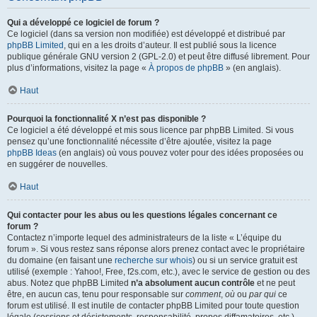
Qui a développé ce logiciel de forum ?
Ce logiciel (dans sa version non modifiée) est développé et distribué par
phpBB Limited
, qui en a les droits d’auteur. Il est publié sous la licence
publique générale GNU version 2 (GPL-2.0) et peut être diffusé librement. Pour
plus d’informations, visitez la page «
À propos de phpBB
» (en anglais).
Haut
Pourquoi la fonctionnalité X n’est pas disponible ?
Ce logiciel a été développé et mis sous licence par phpBB Limited. Si vous
pensez qu’une fonctionnalité nécessite d’être ajoutée, visitez la page
phpBB Ideas
(en anglais) où vous pouvez voter pour des idées proposées ou
en suggérer de nouvelles.
Haut
Qui contacter pour les abus ou les questions légales concernant ce
forum ?
Contactez n’importe lequel des administrateurs de la liste « L’équipe du
forum ». Si vous restez sans réponse alors prenez contact avec le propriétaire
du domaine (en faisant une
recherche sur whois
) ou si un service gratuit est
utilisé (exemple : Yahoo!, Free, f2s.com, etc.), avec le service de gestion ou des
abus. Notez que phpBB Limited
n’a absolument aucun contrôle
et ne peut
être, en aucun cas, tenu pour responsable sur
comment
,
où
ou
par qui
ce
forum est utilisé. Il est inutile de contacter phpBB Limited pour toute question