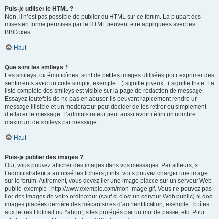
Puis-je utiliser le HTML ?
Non, il n’est pas possible de publier du HTML sur ce forum. La plupart des
mises en forme permises par le HTML peuvent être appliquées avec les
BBCodes.
Haut
Que sont les smileys ?
Les smileys, ou émoticônes, sont de petites images utilisées pour exprimer des
sentiments avec un code simple, exemple : :) signifie joyeux, :( signifie triste. La
liste complète des smileys est visible sur la page de rédaction de message.
Essayez toutefois de ne pas en abuser. Ils peuvent rapidement rendre un
message illisible et un modérateur peut décider de les retirer ou simplement
d’effacer le message. L’administrateur peut aussi avoir défini un nombre
maximum de smileys par message.
Haut
Puis-je publier des images ?
Oui, vous pouvez afficher des images dans vos messages. Par ailleurs, si
l’administrateur a autorisé les fichiers joints, vous pouvez charger une image
sur le forum. Autrement, vous devez lier une image placée sur un serveur Web
public, exemple : http://www.exemple.com/mon-image.gif. Vous ne pouvez pas
lier des images de votre ordinateur (sauf si c’est un serveur Web public) ni des
images placées derrière des mécanismes d’authentification, exemple : boîtes
aux lettres Hotmail ou Yahoo!, sites protégés par un mot de passe, etc. Pour