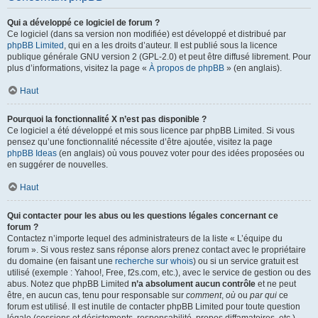
Qui a développé ce logiciel de forum ?
Ce logiciel (dans sa version non modifiée) est développé et distribué par
phpBB Limited
, qui en a les droits d’auteur. Il est publié sous la licence
publique générale GNU version 2 (GPL-2.0) et peut être diffusé librement. Pour
plus d’informations, visitez la page «
À propos de phpBB
» (en anglais).
Haut
Pourquoi la fonctionnalité X n’est pas disponible ?
Ce logiciel a été développé et mis sous licence par phpBB Limited. Si vous
pensez qu’une fonctionnalité nécessite d’être ajoutée, visitez la page
phpBB Ideas
(en anglais) où vous pouvez voter pour des idées proposées ou
en suggérer de nouvelles.
Haut
Qui contacter pour les abus ou les questions légales concernant ce
forum ?
Contactez n’importe lequel des administrateurs de la liste « L’équipe du
forum ». Si vous restez sans réponse alors prenez contact avec le propriétaire
du domaine (en faisant une
recherche sur whois
) ou si un service gratuit est
utilisé (exemple : Yahoo!, Free, f2s.com, etc.), avec le service de gestion ou des
abus. Notez que phpBB Limited
n’a absolument aucun contrôle
et ne peut
être, en aucun cas, tenu pour responsable sur
comment
,
où
ou
par qui
ce
forum est utilisé. Il est inutile de contacter phpBB Limited pour toute question