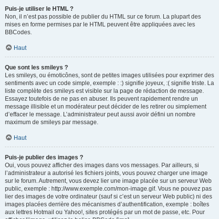
Puis-je utiliser le HTML ?
Non, il n’est pas possible de publier du HTML sur ce forum. La plupart des
mises en forme permises par le HTML peuvent être appliquées avec les
BBCodes.
Haut
Que sont les smileys ?
Les smileys, ou émoticônes, sont de petites images utilisées pour exprimer des
sentiments avec un code simple, exemple : :) signifie joyeux, :( signifie triste. La
liste complète des smileys est visible sur la page de rédaction de message.
Essayez toutefois de ne pas en abuser. Ils peuvent rapidement rendre un
message illisible et un modérateur peut décider de les retirer ou simplement
d’effacer le message. L’administrateur peut aussi avoir défini un nombre
maximum de smileys par message.
Haut
Puis-je publier des images ?
Oui, vous pouvez afficher des images dans vos messages. Par ailleurs, si
l’administrateur a autorisé les fichiers joints, vous pouvez charger une image
sur le forum. Autrement, vous devez lier une image placée sur un serveur Web
public, exemple : http://www.exemple.com/mon-image.gif. Vous ne pouvez pas
lier des images de votre ordinateur (sauf si c’est un serveur Web public) ni des
images placées derrière des mécanismes d’authentification, exemple : boîtes
aux lettres Hotmail ou Yahoo!, sites protégés par un mot de passe, etc. Pour