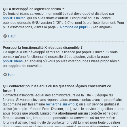
Qui a développé ce logiciel de forum ?
Ce logiciel (dans sa version non modifiée) est développé et distribué par
phpBB Limited
, qui en a les droits d’auteur. Il est publié sous la licence
publique générale GNU version 2 (GPL-2.0) et peut être diffusé librement. Pour
plus d’informations, visitez la page «
À propos de phpBB
» (en anglais).
Haut
Pourquoi la fonctionnalité X n’est pas disponible ?
Ce logiciel a été développé et mis sous licence par phpBB Limited. Si vous
pensez qu’une fonctionnalité nécessite d’être ajoutée, visitez la page
phpBB Ideas
(en anglais) où vous pouvez voter pour des idées proposées ou
en suggérer de nouvelles.
Haut
Qui contacter pour les abus ou les questions légales concernant ce
forum ?
Contactez n’importe lequel des administrateurs de la liste « L’équipe du
forum ». Si vous restez sans réponse alors prenez contact avec le propriétaire
du domaine (en faisant une
recherche sur whois
) ou si un service gratuit est
utilisé (exemple : Yahoo!, Free, f2s.com, etc.), avec le service de gestion ou des
abus. Notez que phpBB Limited
n’a absolument aucun contrôle
et ne peut
être, en aucun cas, tenu pour responsable sur
comment
,
où
ou
par qui
ce
forum est utilisé. Il est inutile de contacter phpBB Limited pour toute question